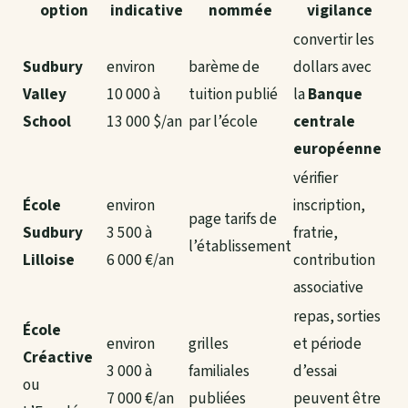
option
indicative
nommée
vigilance
convertir les
Sudbury
environ
barème de
dollars avec
Valley
10 000 à
tuition publié
la
Banque
School
13 000 $/an
par l’école
centrale
européenne
vérifier
École
environ
inscription,
page tarifs de
Sudbury
3 500 à
fratrie,
l’établissement
Lilloise
6 000 €/an
contribution
associative
repas, sorties
École
environ
grilles
et période
Créactive
3 000 à
familiales
d’essai
ou
7 000 €/an
publiées
peuvent être