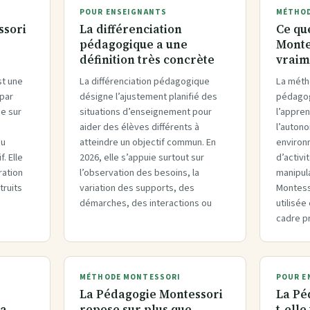
POUR ENSEIGNANTS
MÉTHOD
ssori
La différenciation
Ce qu
pédagogique a une
Monte
définition très concrète
vraim
st une
La différenciation pédagogique
La méth
par
désigne l’ajustement planifié des
pédagog
ie sur
situations d’enseignement pour
l’appre
aider des élèves différents à
l’autono
du
atteindre un objectif commun. En
environ
. Elle
2026, elle s’appuie surtout sur
d’activi
ration
l’observation des besoins, la
manipul
truits
variation des supports, des
Montesso
démarches, des interactions ou
utilisé
cadre p
MÉTHODE MONTESSORI
POUR E
La Pédagogie Montessori
La Pé
la
repose sur plus que
t-elle