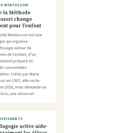
E MONTESSORI
e la Méthode
ssori change
ent pour l’enfant
ode Montessori est une
ie qui organise
ntissage autour de
mie de l’enfant, d’un
nement préparé et
tés sensorielles
ables. Créée par Maria
ri en 1907, elle reste
e en 2026, mais demande un
récis, une observat
NSEIGNANTS
dagogie active aide-
 vraiment les élèves