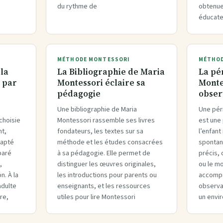
du rythme de
obtenue
éducate
MÉTHODE MONTESSORI
MÉTHOD
la
La Bibliographie de Maria
La pé
 par
Montessori éclaire sa
Monte
pédagogie
obser
Une bibliographie de Maria
Une pér
choisie
Montessori rassemble ses livres
est une
nt,
fondateurs, les textes sur sa
l’enfant
dapté
méthode et les études consacrées
spontan
paré
à sa pédagogie. Elle permet de
précis, 
,
distinguer les œuvres originales,
ou le m
n. À la
les introductions pour parents ou
accomp
adulte
enseignants, et les ressources
observan
re,
utiles pour lire Montessori
un envi