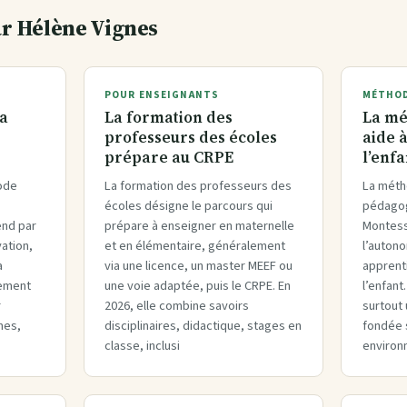
ar Hélène Vignes
POUR ENSEIGNANTS
MÉTHOD
la
La formation des
La mé
i
professeurs des écoles
aide 
prépare au CRPE
l’enf
hode
La formation des professeurs des
La méth
écoles désigne le parcours qui
pédagog
end par
prépare à enseigner en maternelle
Montess
vation,
et en élémentaire, généralement
l’autono
a
via une licence, un master MEEF ou
apprent
nement
une voie adaptée, puis le CRPE. En
l’enfant
r
2026, elle combine savoirs
surtout
hmes,
disciplinaires, didactique, stages en
fondée s
classe, inclusi
environ