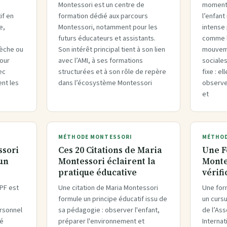
Montessori est un centre de
moment
if en
formation dédié aux parcours
l’enfant
e,
Montessori, notamment pour les
intense
futurs éducateurs et assistants.
comme le
rèche ou
Son intérêt principal tient à son lien
mouveme
pour
avec l’AMI, à ses formations
sociales
ec
structurées et à son rôle de repère
fixe : el
nt les
dans l’écosystème Montessori
observe
et
MÉTHODE MONTESSORI
MÉTHOD
ssori
Ces 20 Citations de Maria
Une F
 un
Montessori éclairent la
Montes
pratique éducative
vérifi
PF est
Une citation de Maria Montessori
Une for
formule un principe éducatif issu de
un cursu
ersonnel
sa pédagogie : observer l'enfant,
de l’As
té
préparer l'environnement et
Internat