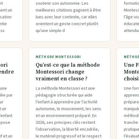
nt
soutenir son autonomie. Les
formati
ment un
meilleures citations gagnent à être
Montesso
ication
lues avec leur contexte, car elles
l’âge vi
ntie
orientent un geste concret plutôt
éducate
ess
qu'une simple d
attendue
MÉTHODE MONTESSORI
MÉTHOD
ori
Qu’est-ce que la méthode
Une F
rendre
Montessori change
Monte
vraiment en classe ?
choisi
 une
La méthode Montessori est une
Une for
dée par
pédagogie structurée qui aide
apprend 
ur
l’enfant à apprendre par l’activité
prépare
t un
autonome, le mouvement, les sens
manipule
’enfant
et un environnement préparé. En
méthode.
repose
2026, ses principes clés restent
tranche
l’observation, la liberté encadrée,
pratiqu
f et un
le matériel progressif et le respect
l’évalua