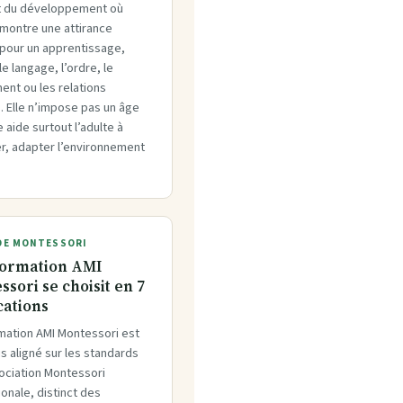
 du développement où
 montre une attirance
 pour un apprentissage,
 langage, l’ordre, le
nt ou les relations
. Elle n’impose pas un âge
le aide surtout l’adulte à
r, adapter l’environnement
E MONTESSORI
ormation AMI
sori se choisit en 7
cations
mation AMI Montessori est
s aligné sur les standards
sociation Montessori
ionale, distinct des