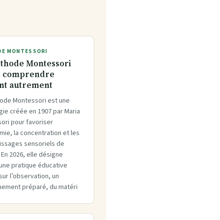
E MONTESSORI
thode Montessori
à comprendre
ant autrement
ode Montessori est une
ie créée en 1907 par Maria
ori pour favoriser
mie, la concentration et les
issages sensoriels de
. En 2026, elle désigne
 une pratique éducative
ur l’observation, un
nement préparé, du matéri