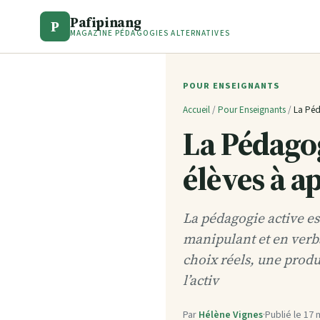
Pafipinang
P
MAGAZINE PÉDAGOGIES ALTERNATIVES
POUR ENSEIGNANTS
Accueil
/
Pour Enseignants
/
La Péd
La Pédagog
élèves à a
La pédagogie active es
manipulant et en verba
choix réels, une produ
l’activ
Par
Hélène Vignes
·
Publié le
17 