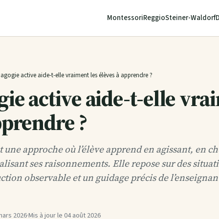
Montessori
Reggio
Steiner-Waldorf
agogie active aide-t-elle vraiment les élèves à apprendre ?
ie active aide-t-elle vra
pprendre ?
t une approche où l’élève apprend en agissant, en c
lisant ses raisonnements. Elle repose sur des situa
ction observable et un guidage précis de l’enseigna
mars 2026
·
Mis à jour le
04 août 2026