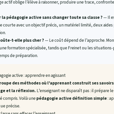
e actif oblige l’élève à raisonner, produire une trace, confronte
 pédagogie active sans changer toute sa classe ?
— Il e
 courte avec un objectif précis, un matériel limité, deux aide
ion.
oûte-t-elle plus cher ?
— Le coût dépend de l’approche. Mo
une formation spécialisée, tandis que Freinet ou les situatio
temps de préparation.
agogie active : apprendre en agissant
roupe des méthodes où l’apprenant construit ses savoirs 
ge et la réflexion.
L’enseignant ne disparaît pas : il prépare l
té compris. Voilà une
pédagogie active définition simple
: a
que précise.
classe sans effacer l’enseignant