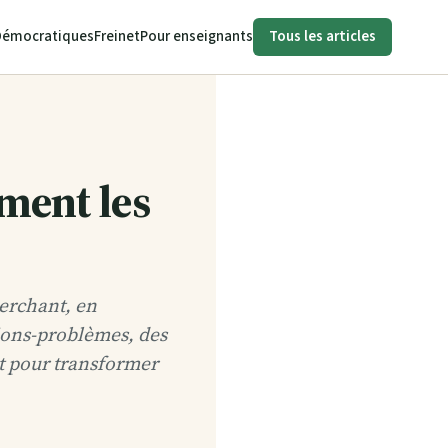
Démocratiques
Freinet
Pour enseignants
Tous les articles
iment les
herchant, en
tions-problèmes, des
nt pour transformer