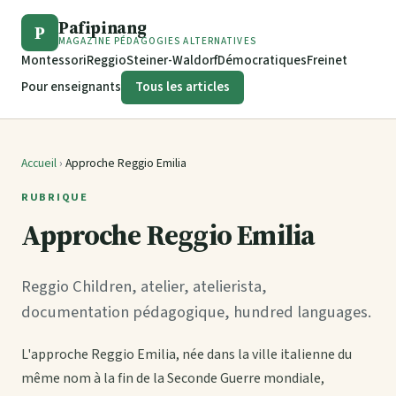
Pafipinang
P
MAGAZINE PÉDAGOGIES ALTERNATIVES
Montessori
Reggio
Steiner-Waldorf
Démocratiques
Freinet
Pour enseignants
Tous les articles
Accueil
›
Approche Reggio Emilia
RUBRIQUE
Approche Reggio Emilia
Reggio Children, atelier, atelierista,
documentation pédagogique, hundred languages.
L'approche Reggio Emilia, née dans la ville italienne du
même nom à la fin de la Seconde Guerre mondiale,