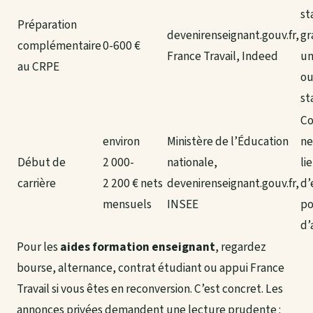
st
Préparation
devenirenseignant.gouv.fr,
gr
complémentaire
0-600 €
France Travail, Indeed
un
au CRPE
ou
st
Co
environ
Ministère de l’Éducation
ne
Début de
2 000-
nationale,
li
carrière
2 200 € nets
devenirenseignant.gouv.fr,
d’
mensuels
INSEE
po
d’
Pour les
aides formation enseignant
, regardez
bourse, alternance, contrat étudiant ou appui France
Travail si vous êtes en reconversion. C’est concret. Les
annonces privées demandent une lecture prudente :