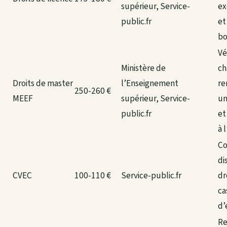
supérieur, Service-
ex
public.fr
et
bo
Vé
Ministère de
ch
Droits de master
l’Enseignement
re
250-260 €
MEEF
supérieur, Service-
un
public.fr
et
à 
Co
di
CVEC
100-110 €
Service-public.fr
dr
ca
d’
Re