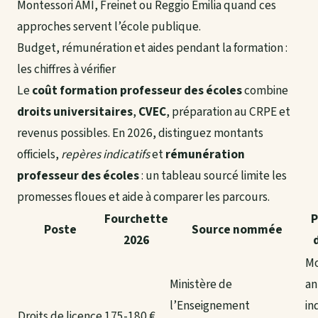
Montessori AMI, Freinet ou Reggio Emilia quand ces
approches servent l’école publique.
Budget, rémunération et aides pendant la formation :
les chiffres à vérifier
Le
coût formation professeur des écoles
combine
droits universitaires
,
CVEC
, préparation au CRPE et
revenus possibles. En 2026, distinguez montants
officiels,
repères indicatifs
et
rémunération
professeur des écoles
: un tableau sourcé limite les
promesses floues et aide à comparer les parcours.
Fourchette
P
Poste
Source nommée
2026
Mo
Ministère de
an
l’Enseignement
in
Droits de licence
175-180 €