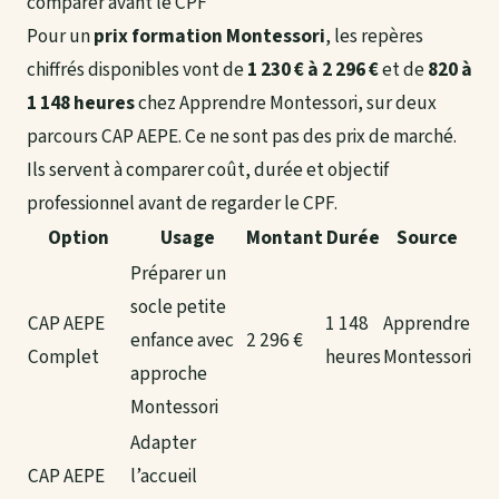
comparer avant le CPF
Pour un
prix formation Montessori
, les repères
chiffrés disponibles vont de
1 230 € à 2 296 €
et de
820 à
1 148 heures
chez Apprendre Montessori, sur deux
parcours CAP AEPE. Ce ne sont pas des prix de marché.
Ils servent à comparer coût, durée et objectif
professionnel avant de regarder le CPF.
Option
Usage
Montant
Durée
Source
Préparer un
socle petite
CAP AEPE
1 148
Apprendre
enfance avec
2 296 €
Complet
heures
Montessori
approche
Montessori
Adapter
CAP AEPE
l’accueil