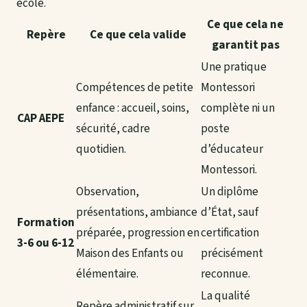
école.
Ce que cela ne
Repère
Ce que cela valide
garantit pas
Une pratique
Compétences de petite
Montessori
enfance : accueil, soins,
complète ni un
CAP AEPE
sécurité, cadre
poste
quotidien.
d’éducateur
Montessori.
Observation,
Un diplôme
présentations, ambiance
d’État, sauf
Formation
préparée, progression en
certification
3-6 ou 6-12
Maison des Enfants ou
précisément
élémentaire.
reconnue.
La qualité
Repère administratif sur