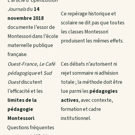
L’article d’
OpenEdition
Journals
du
14
Ce repérage historique et
novembre 2018
scolaire ne dit pas que toutes
documente l’essor de
les classes Montessori
Montessori dans l’école
produisent les mêmes effets.
maternelle publique
française.
Ouest-France
,
Le Café
Ces débats n’autorisent ni
pédagogique
et
Sud
rejet sommaire ni adhésion
Ouest
discutent
totale ; la méthode doit être
l’efficacité et les
lue parmi les
pédagogies
limites de la
actives
, avec contexte,
pédagogie
formation et cadre
Montessori
.
institutionnel.
Questions fréquentes