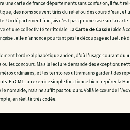
e une carte de france départements sans confusion, il faut relier
itique, des noms souvent tirés du relief ou des cours d’eau, et
te. Un département français n’est pas qu’une case sur la carte : c
ve et une collectivité territoriale. La
Carte de Cassini
aide à c
nçaise ; elle n’annonce pourtant pas le découpage actuel, né 
lement l’ordre alphabétique ancien, d’où l’usage courant du
n
s ou les concours. Mais la lecture demande des exceptions nette
ros ordinaires, et les territoires ultramarins gardent des repè
s. En CM1, un exercice simple fonctionne bien : repérer la Haut
le nom aide, mais ne suffit pas toujours. Voilà le cœur de l’
hist
ple, en réalité très codée.