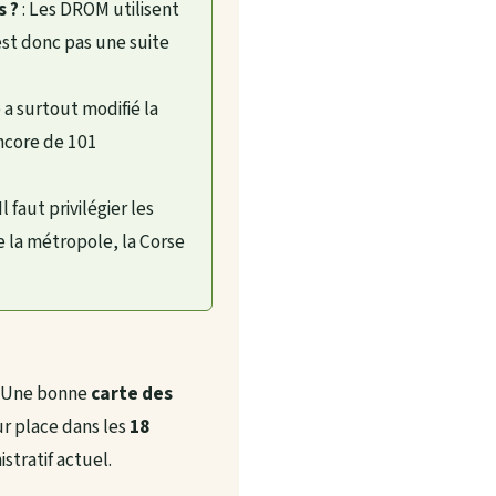
s ?
: Les DROM utilisent
st donc pas une suite
 a surtout modifié la
ncore de 101
 Il faut privilégier les
re la métropole, la Corse
. Une bonne
carte des
ur place dans les
18
stratif actuel.