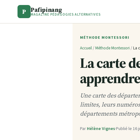
Pafipinang
P
MAGAZINE PÉDAGOGIES ALTERNATIVES
MÉTHODE MONTESSORI
Accueil
/
Méthode Montessori
/
La c
La carte d
apprendre 
Une carte des départem
limites, leurs numéros 
départements métropoli
Par
Hélène Vignes
·
Publié le
16 j