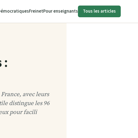
Démocratiques
Freinet
Pour enseignants
Tous les articles
 :
 France, avec leurs
ile distingue les 96
eux pour facili