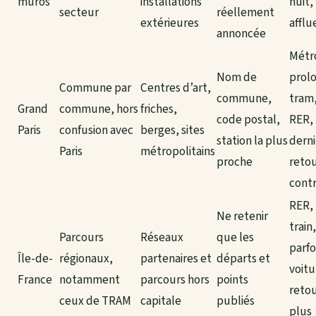
muros
installations
nuit,
secteur
réellement
extérieures
afflu
annoncée
Métr
Nom de
prol
Commune par
Centres d’art,
commune,
tram
Grand
commune, hors
friches,
code postal,
RER,
Paris
confusion avec
berges, sites
station la plus
derni
Paris
métropolitains
proche
retou
contr
RER,
Ne retenir
train,
Parcours
Réseaux
que les
parfo
Île-de-
régionaux,
partenaires et
départs et
voitu
France
notamment
parcours hors
points
reto
ceux de TRAM
capitale
publiés
plus