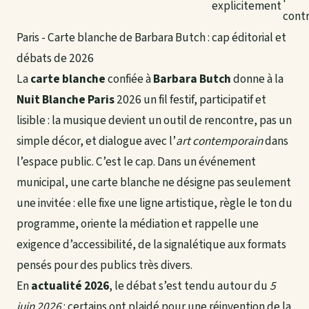
explicitement
contr
Paris - Carte blanche de Barbara Butch : cap éditorial et
débats de 2026
La
carte blanche
confiée à
Barbara Butch
donne à la
Nuit Blanche Paris
2026 un fil festif, participatif et
lisible : la musique devient un outil de rencontre, pas un
simple décor, et dialogue avec l’
art contemporain
dans
l’espace public. C’est le cap. Dans un événement
municipal, une carte blanche ne désigne pas seulement
une invitée : elle fixe une ligne artistique, règle le ton du
programme, oriente la médiation et rappelle une
exigence d’accessibilité, de la signalétique aux formats
pensés pour des publics très divers.
En
actualité 2026
, le débat s’est tendu autour du
5
juin 2026
: certains ont plaidé pour une réinvention de la