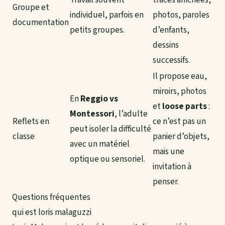
Groupe et
individuel, parfois en
photos, paroles
documentation
petits groupes.
d’enfants,
dessins
successifs.
Il propose eau,
miroirs, photos
En
Reggio vs
et
loose parts
:
Montessori
, l’adulte
Reflets en
ce n’est pas un
peut isoler la difficulté
classe
panier d’objets,
avec un matériel
mais une
optique ou sensoriel.
invitation à
penser.
Questions fréquentes
qui est loris malaguzzi