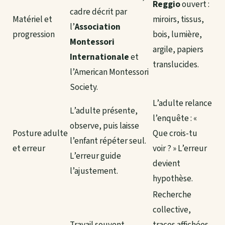
Reggio
ouvert :
cadre décrit par
Matériel et
miroirs, tissus,
l’
Association
progression
bois, lumière,
Montessori
argile, papiers
Internationale
et
translucides.
l’American Montessori
Society.
L’adulte relance
L’adulte présente,
l’enquête : «
observe, puis laisse
Posture adulte
Que crois-tu
l’enfant répéter seul.
et erreur
voir ? » L’erreur
L’erreur guide
devient
l’ajustement.
hypothèse.
Recherche
collective,
Travail souvent
traces affichées,