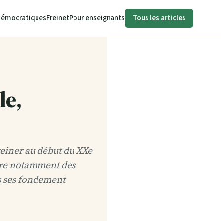
Démocratiques
Freinet
Pour enseignants
Tous les articles
le,
teiner au début du XXe
pire notamment des
is ses fondement