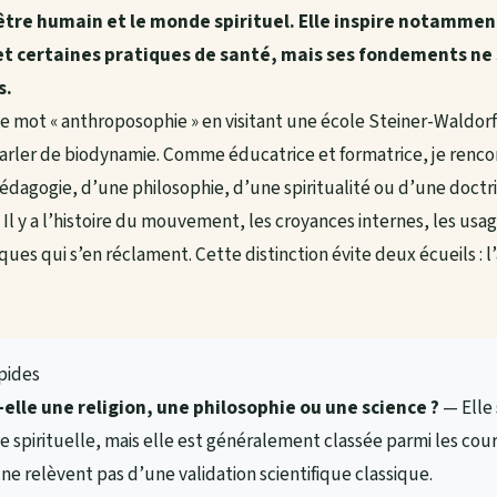
être humain et le monde spirituel. Elle inspire notammen
et certaines pratiques de santé, mais ses fondements ne
s.
e mot « anthroposophie » en visitant une école Steiner-Waldorf
rler de biodynamie. Comme éducatrice et formatrice, je ren
e pédagogie, d’une philosophie, d’une spiritualité ou d’une doc
 Il y a l’histoire du mouvement, les croyances internes, les usag
ues qui s’en réclament. Cette distinction évite deux écueils : l’
apides
elle une religion, une philosophie ou une science ?
— Elle
e spirituelle, mais elle est généralement classée parmi les cou
s ne relèvent pas d’une validation scientifique classique.