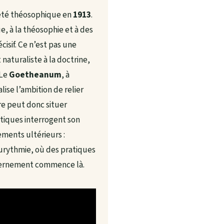
iété théosophique en
1913
.
, à la théosophie et à des
isif. Ce n’est pas une
naturaliste à la doctrine,
 Le
Goetheanum
, à
ise l’ambition de relier
ire peut donc situer
itiques interrogent son
ements ultérieurs :
urythmie, où des pratiques
scernement commence là.