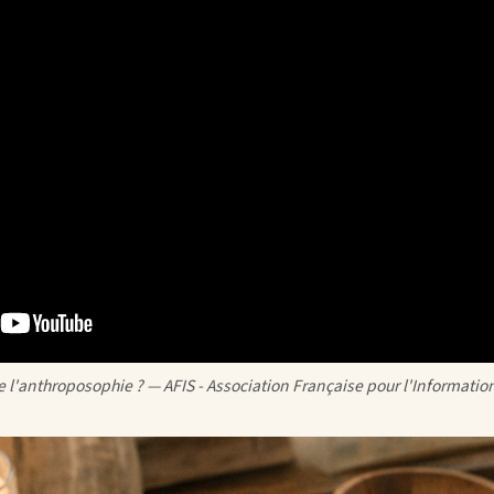
 l'anthroposophie ? — AFIS - Association Française pour l'Informatio