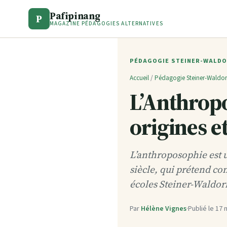
Pafipinang
P
MAGAZINE PÉDAGOGIES ALTERNATIVES
PÉDAGOGIE STEINER-WALD
Accueil
/
Pédagogie Steiner-Waldor
L’Anthropo
origines e
L’anthroposophie est u
siècle, qui prétend co
écoles Steiner-Waldorf
Par
Hélène Vignes
·
Publié le
17 