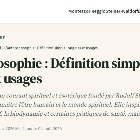
Montessori
Reggio
Steiner-Waldorf
ORF
f
/
L’Anthroposophie : Définition simple, origines et usages
sophie : Définition simp
t usages
n courant spirituel et ésotérique fondé par Rudolf S
nnaître l’être humain et le monde spirituel. Elle ins
, la biodynamie et certaines pratiques de santé, ma
mai 2026
·
Mis à jour le
04 août 2026