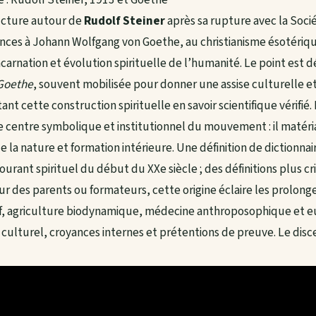
ucture autour de
Rudolf Steiner
après sa rupture avec la Soc
nces à Johann Wolfgang von Goethe, au christianisme ésotérique
rnation et évolution spirituelle de l’humanité. Le point est déc
Goethe
, souvent mobilisée pour donner une assise culturelle et 
nt cette construction spirituelle en savoir scientifique vérifié.
 centre symbolique et institutionnel du mouvement : il matérial
e la nature et formation intérieure. Une définition de dictionna
rant spirituel du début du XXe siècle ; des définitions plus cr
ur des parents ou formateurs, cette origine éclaire les prolong
, agriculture biodynamique, médecine anthroposophique et e
 culturel, croyances internes et prétentions de preuve. Le di