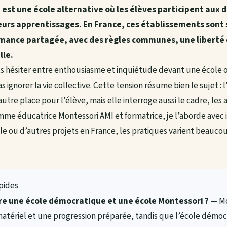
st une école alternative où les élèves participent aux dé
eurs apprentissages. En France, ces établissements sont 
nance partagée, avec des règles communes, une liberté 
lle.
nts hésiter entre enthousiasme et inquiétude devant une école 
ignorer la vie collective. Cette tension résume bien le sujet :
tre place pour l’élève, mais elle interroge aussi le cadre, les a
me éducatrice Montessori AMI et formatrice, je l’aborde avec in
ille ou d’autres projets en France, les pratiques varient beauco
apides
re une école démocratique et une école Montessori ?
— Mo
matériel et une progression préparée, tandis que l’école démo