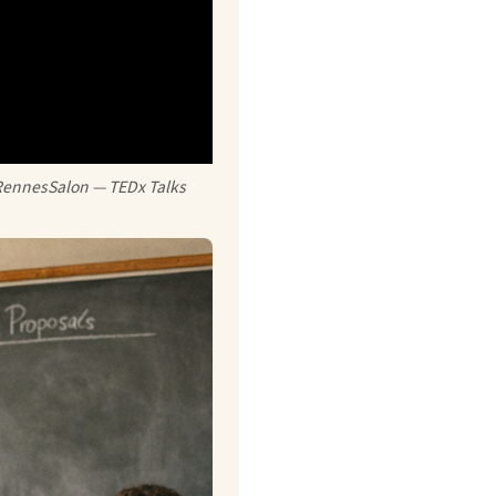
xRennesSalon — TEDx Talks