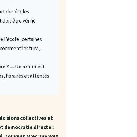
rt des écoles
doit être vérifié
 l’école : certaines
r comment lecture,
ue ?
— Un retour est
, horaires et attentes
cisions collectives et
et démocratie directe :
é, souvent avec une voix