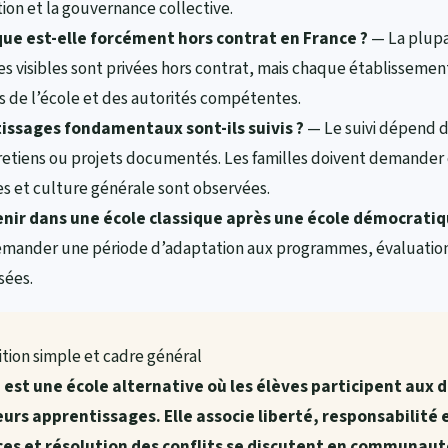
tion et la gouvernance collective.
ue est-elle forcément hors contrat en France ?
— La plupa
 visibles sont privées hors contrat, mais chaque établissement 
 de l’école et des autorités compétentes.
ssages fondamentaux sont-ils suivis ?
— Le suivi dépend de
ntretiens ou projets documentés. Les familles doivent demande
s et culture générale sont observées.
enir dans une école classique après une école démocratiq
demander une période d’adaptation aux programmes, évaluations
sées.
ition simple et cadre général
st une école alternative où les élèves participent aux dé
urs apprentissages. Elle associe liberté, responsabilité 
ces et résolution des conflits se discutent en communaut