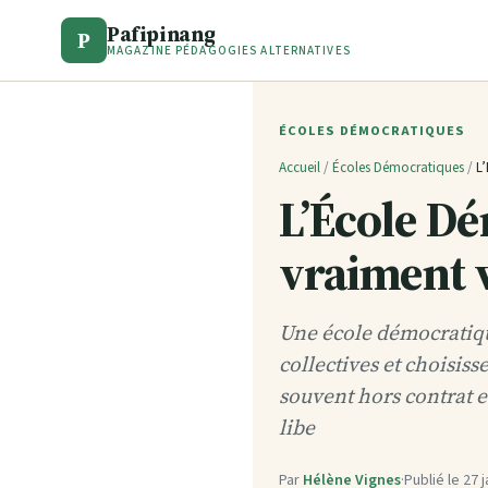
Pafipinang
P
MAGAZINE PÉDAGOGIES ALTERNATIVES
ÉCOLES DÉMOCRATIQUES
Accueil
/
Écoles Démocratiques
/
L
L’École Dé
vraiment v
Une école démocratique
collectives et choisis
souvent hors contrat 
libe
Par
Hélène Vignes
·
Publié le
27 