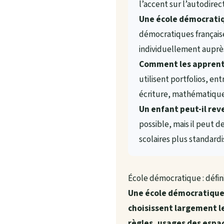
l’accent sur l’autodirec
Une école démocratiq
démocratiques françaises
individuellement auprès
Comment les apprenti
utilisent portfolios, e
écriture, mathématique
Un enfant peut-il rev
possible, mais il peut 
scolaires plus standardi
École démocratique : défin
Une école démocratique e
choisissent largement le
règles, usages des espa