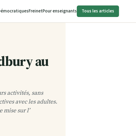
Démocratiques
Freinet
Pour enseignants
Tous les articles
dbury au
s activités, sans
tives avec les adultes.
 mise sur l’