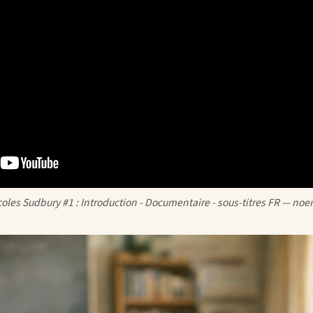
coles Sudbury #1 : Introduction - Documentaire - sous-titres FR — no