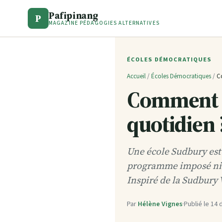
Pafipinang
P
MAGAZINE PÉDAGOGIES ALTERNATIVES
ÉCOLES DÉMOCRATIQUES
Accueil
/
Écoles Démocratiques
/
C
Comment f
quotidien 
Une école Sudbury est 
programme imposé ni cl
Inspiré de la Sudbury 
Par
Hélène Vignes
·
Publié le
14 