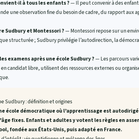
vient-il à tous les enfants ?
— Il peut convenir à des enfants
de une observation fine du besoin de cadre, du rapport aux ap
re Sudbury et Montessori ?
— Montessori repose sur un envi
que structurée ; Sudbury privilégie l’autodirection, la démocra
es examens après une école Sudbury ?
— Les parcours varie
n candidat libre, utilisent des ressources externes ou organise
que.
 Sudbury : définition et origines
ne école démocratique où l’apprentissage est autodirig
’âge fixes. Enfants et adultes y votent les règles en ass
ool, fondée aux États-Unis, puis adapté en France.
d’intérêt : vie quotidienne et mélange des âges