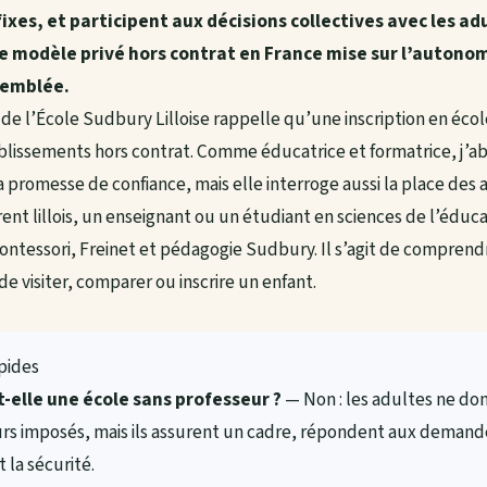
ixes, et participent aux décisions collectives avec les adu
e modèle privé hors contrat en France mise sur l’autonom
semblée.
 de l’École Sudbury Lilloise rappelle qu’une inscription en écol
blissements hors contrat. Comme éducatrice et formatrice, j’a
sa promesse de confiance, mais elle interroge aussi la place des 
ent lillois, un enseignant ou un étudiant en sciences de l’éducat
Montessori, Freinet et pédagogie Sudbury. Il s’agit de compr
e visiter, comparer ou inscrire un enfant.
apides
-elle une école sans professeur ?
— Non : les adultes ne do
rs imposés, mais ils assurent un cadre, répondent aux demande
 la sécurité.