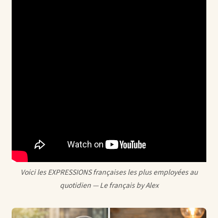
Voici les EXPRESSIONS françaises les plus employées au
quotidien — Le français by Alex