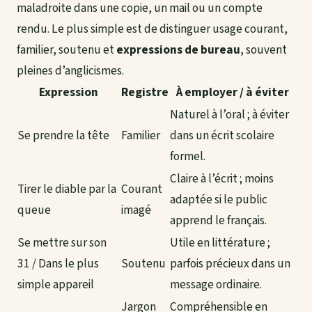
maladroite dans une copie, un mail ou un compte
rendu. Le plus simple est de distinguer usage courant,
familier, soutenu et
expressions de bureau
, souvent
pleines d’anglicismes.
Expression
Registre
À employer / à éviter
Naturel à l’oral ; à éviter
Se prendre la tête
Familier
dans un écrit scolaire
formel.
Claire à l’écrit ; moins
Tirer le diable par la
Courant
adaptée si le public
queue
imagé
apprend le français.
Se mettre sur son
Utile en littérature ;
31 / Dans le plus
Soutenu
parfois précieux dans un
simple appareil
message ordinaire.
Jargon
Compréhensible en