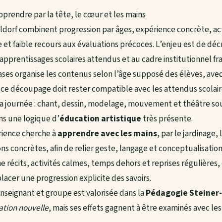
pprendre par la tête, le cœur et les mains
ldorf combinent progression par âges, expérience concrète, activ
e et faible recours aux évaluations précoces. L’enjeu est de décr
x apprentissages scolaires attendus et au cadre institutionnel fra
s organise les contenus selon l’âge supposé des élèves, avec
s ce découpage doit rester compatible avec les attendus scola
 la journée : chant, dessin, modelage, mouvement et théâtre sou
ns une logique d’
éducation artistique
très présente.
rience cherche à
apprendre avec les mains
, par le jardinage,
ons concrètes, afin de relier geste, langage et conceptualisation
 récits, activités calmes, temps dehors et reprises régulières,
lacer une progression explicite des savoirs.
enseignant et groupe est valorisée dans la
Pédagogie Steiner
tion nouvelle
, mais ses effets gagnent à être examinés avec les