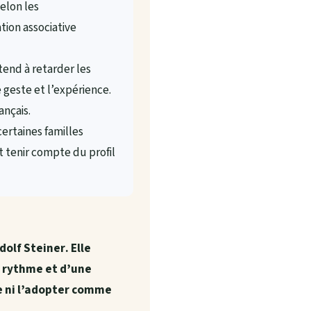
elon les
ation associative
end à retarder les
e geste et l’expérience.
ançais.
ertaines familles
it tenir compte du profil
dolf Steiner
. Elle
u rythme et d’une
re ni l’adopter comme