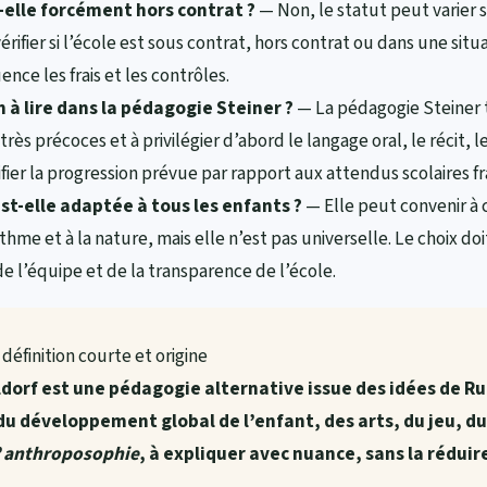
-elle forcément hors contrat ?
— Non, le statut peut varier s
érifier si l’école est sous contrat, hors contrat ou dans une situ
uence les frais et les contrôles.
 à lire dans la pédagogie Steiner ?
— La pédagogie Steiner t
rès précoces et à privilégier d’abord le langage oral, le récit, l
fier la progression prévue par rapport aux attendus scolaires fr
t-elle adaptée à tous les enfants ?
— Elle peut convenir à c
ythme et à la nature, mais elle n’est pas universelle. Le choix do
de l’équipe et de la transparence de l’école.
éfinition courte et origine
orf est une pédagogie alternative issue des idées de
Ru
du développement global de l’enfant, des arts, du jeu, d
’
anthroposophie
, à expliquer avec nuance, sans la rédui