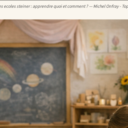
es ecoles steiner : apprendre quoi et comment ? — Michel Onfray - Top