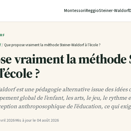
Montessori
Reggio
Steiner-Waldorf
ORF
f
/
Que propose vraiment la méthode Steiner-Waldorf à l’école ?
se vraiment la méthode 
’école ?
dorf est une pédagogie alternative issue des idées d
ement global de l’enfant, les arts, le jeu, le rythme et
nception anthroposophique de l’éducation, ce qui ex
vril 2026
·
Mis à jour le
04 août 2026