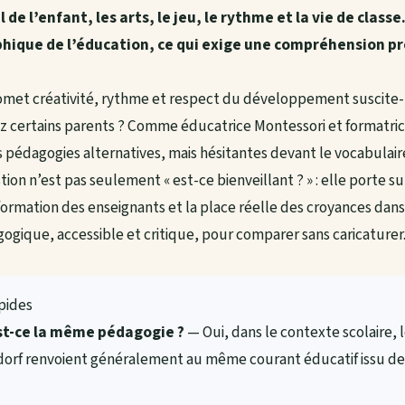
e l’enfant, les arts, le jeu, le rythme et la vie de classe.
ique de l’éducation, ce qui exige une compréhension pré
omet créativité, rythme et respect du développement suscite-t
ez certains parents ? Comme éducatrice Montessori et formatric
es pédagogies alternatives, mais hésitantes devant le vocabulai
on n’est pas seulement « est-ce bienveillant ? » : elle porte su
a formation des enseignants et la place réelle des croyances dans
gique, accessible et critique, pour comparer sans caricaturer
apides
est-ce la même pédagogie ?
— Oui, dans le contexte scolaire, 
dorf renvoient généralement au même courant éducatif issu de