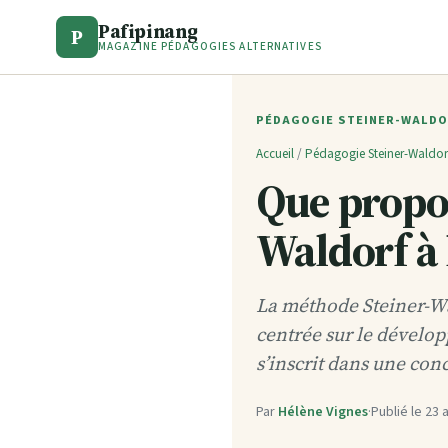
Pafipinang
P
MAGAZINE PÉDAGOGIES ALTERNATIVES
PÉDAGOGIE STEINER-WALD
Accueil
/
Pédagogie Steiner-Waldor
Que propo
Waldorf à l
La méthode Steiner-Wal
centrée sur le développ
s’inscrit dans une co
Par
Hélène Vignes
·
Publié le
23 a