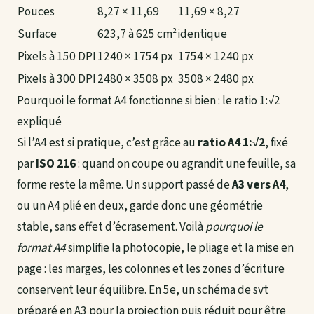
Pouces
8,27 × 11,69
11,69 × 8,27
Surface
623,7 à 625 cm²
identique
Pixels à 150 DPI
1240 × 1754 px
1754 × 1240 px
Pixels à 300 DPI
2480 × 3508 px
3508 × 2480 px
Pourquoi le format A4 fonctionne si bien : le ratio 1:√2
expliqué
Si l’A4 est si pratique, c’est grâce au
ratio A4
1:√2
, fixé
par
ISO 216
: quand on coupe ou agrandit une feuille, sa
forme reste la même. Un support passé de
A3 vers A4
,
ou un A4 plié en deux, garde donc une géométrie
stable, sans effet d’écrasement. Voilà
pourquoi le
format A4
simplifie la photocopie, le pliage et la mise en
page : les marges, les colonnes et les zones d’écriture
conservent leur équilibre. En 5e, un schéma de svt
préparé en A3 pour la projection puis réduit pour être