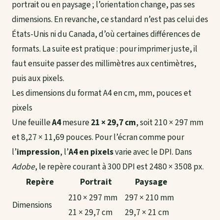
portrait ou en paysage ; l’orientation change, pas ses
dimensions. En revanche, ce standard n’est pas celui des
États-Unis ni du Canada, d’où certaines différences de
formats. La suite est pratique : pour imprimer juste, il
faut ensuite passer des millimètres aux centimètres,
puis aux pixels.
Les dimensions du format A4 en cm, mm, pouces et
pixels
Une feuille
A4
mesure
21 × 29,7 cm
, soit 210 × 297 mm
et 8,27 × 11,69 pouces. Pour l’écran comme pour
l’
impression
, l’
A4 en pixels
varie avec le DPI. Dans
Adobe
, le repère courant à 300 DPI est 2480 × 3508 px.
Repère
Portrait
Paysage
210 × 297 mm
297 × 210 mm
Dimensions
21 × 29,7 cm
29,7 × 21 cm